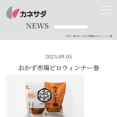
NEWS
TOP
<
NEWS
< おかず市場ピロウィンナー巻
TOP
生産体制
2025.09.05
おかず市場ピロウィンナー巻
美味しい安心
商品・開発
品質管理
直営店