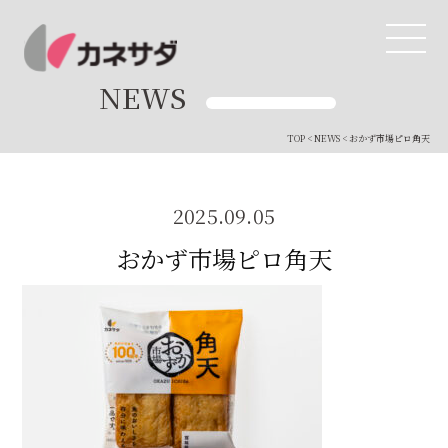
NEWS
TOP
<
NEWS
< おかず市場ピロ角天
TOP
生産体制
2025.09.05
おかず市場ピロ角天
美味しい安心
商品・開発
品質管理
直営店