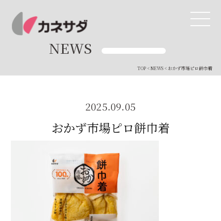
NEWS
TOP
<
NEWS
< おかず市場ピロ餅巾着
TOP
生産体制
2025.09.05
おかず市場ピロ餅巾着
美味しい安心
商品・開発
品質管理
直営店