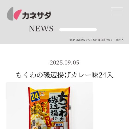
NEWS
TOP
<
NEWS
< ちくわの磯辺揚げカレー味24入
TOP
生産体制
2025.09.05
ちくわの磯辺揚げカレー味24入
美味しい安心
商品・開発
品質管理
直営店