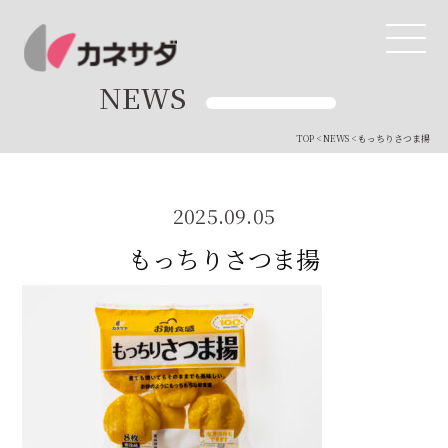
NEWS
TOP
<
NEWS
< もっちりさつま揚
TOP
生産体制
2025.09.05
もっちりさつま揚
美味しい安心
商品・開発
品質管理
直営店