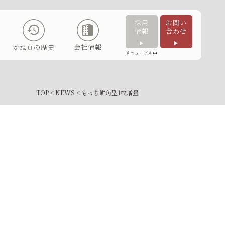
採用
お問い
情報
合わせ
かね貞の歴史
会社情報
リニューアル中
TOP
<
NEWS
< もっち餅角型1枚増量