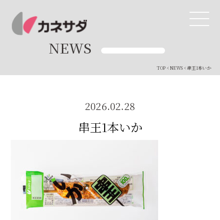
NEWS
TOP
<
NEWS
< 串王1本いか
TOP
生産体制
2026.02.28
串王1本いか
美味しい安心
商品・開発
品質管理
直営店