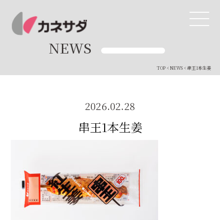
NEWS
TOP
<
NEWS
< 串王1本生姜
TOP
生産体制
2026.02.28
串王1本生姜
美味しい安心
商品・開発
品質管理
直営店