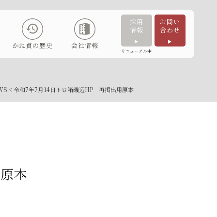
採用
お問い
情報
合わせ
かね貞の歴史
会社情報
リニューアル中
WS
< 令和7年7月14日トロ箱磯辺HP 再掲出用原本
用原本