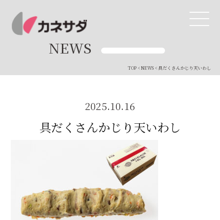
NEWS
TOP
<
NEWS
< 具だくさんかじり天いわし
TOP
生産体制
2025.10.16
具だくさんかじり天いわし
美味しい安心
商品・開発
品質管理
直営店