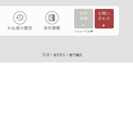
採用
お問い
情報
合わせ
かね貞の歴史
会社情報
リニューアル中
TOP
<
NEWS
< 焼竹輪R