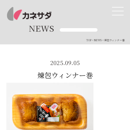
NEWS
TOP
<
NEWS
< 煉包ウィンナー巻
TOP
生産体制
2025.09.05
煉包ウィンナー巻
美味しい安心
商品・開発
品質管理
直営店