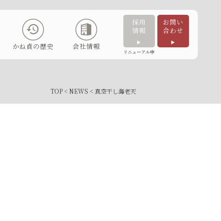
採用
お問い
情報
合わせ
かね貞の歴史
会社情報
リニューアル中
TOP
<
NEWS
< 真空干し海老天