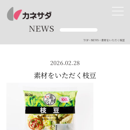
NEWS
TOP
<
NEWS
< 素材をいただく枝豆
TOP
生産体制
2026.02.28
素材をいただく枝豆
美味しい安心
商品・開発
品質管理
直営店