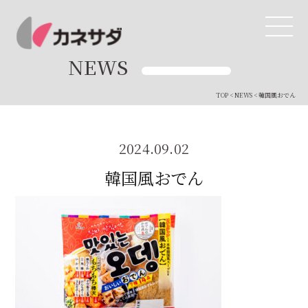
NEWS
TOP
<
NEWS
< 韓国風おでん
TOP
生産体制
2024.09.02
韓国風おでん
美味しい安心
商品・開発
品質管理
直営店