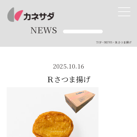
NEWS
TOP
<
NEWS
< Ｒさつま揚げ
TOP
生産体制
2025.10.16
Ｒさつま揚げ
美味しい安心
商品・開発
品質管理
直営店