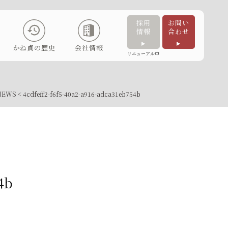
採用
お問い
情報
合わせ
かね貞の歴史
会社情報
リニューアル中
NEWS
< 4cdfeff2-f6f5-40a2-a916-adca31eb754b
4b