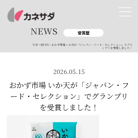
NEWS
受賞歴
TOP
<
NEWS
< おかず市場 いか天が「ジャパン・フード・セレクション」でグラ
TOP
ンプリを受賞しました！
生産体制
2026.05.15
美味しい安心
おかず市場 いか天が「ジャパン・フ
商品・開発
ード・セレクション」でグランプリ
を受賞しました！
品質管理
直営店