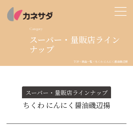
Category
スーパー・量販店ライン
TOP
ナップ
生産体制
TOP
<
商品一覧
< ちくわ にんにく醤油磯辺揚
美味しい安心
商品・開発
スーパー・量販店ラインナップ
ちくわ にんにく醤油磯辺揚
品質管理
直営店