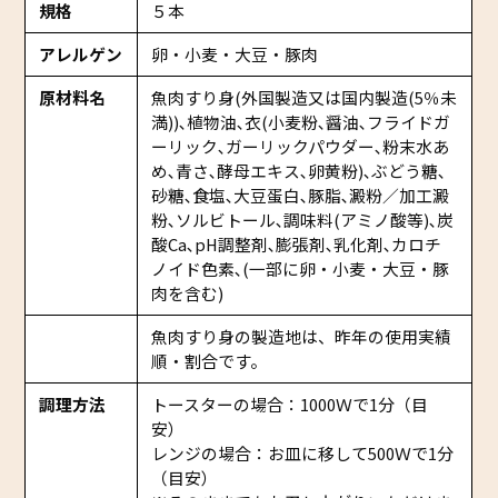
規格
５本
アレルゲン
卵・小麦・大豆・豚肉
原材料名
魚肉すり身(外国製造又は国内製造(5％未
満))､植物油､衣(小麦粉､醤油､フライドガ
ーリック､ガーリックパウダー､粉末水あ
め､青さ､酵母エキス､卵黄粉)､ぶどう糖､
砂糖､食塩､大豆蛋白､豚脂､澱粉／加工澱
粉､ソルビトール､調味料(アミノ酸等)､炭
酸Ca､pH調整剤､膨張剤､乳化剤､カロチ
ノイド色素､(一部に卵・小麦・大豆・豚
肉を含む)
魚肉すり身の製造地は、昨年の使用実績
順・割合です。
調理方法
トースターの場合：1000Ｗで1分（目
安）
レンジの場合：お皿に移して500Ｗで1分
（目安）