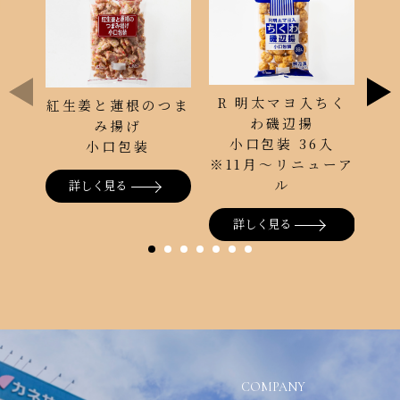
R 明太マヨ入ちく
M
紅生姜と蓮根のつま
わ磯辺揚
み揚げ
小口包装 36入
小口包装
※11月～リニューア
ル
詳しく見る
詳しく見る
COMPANY