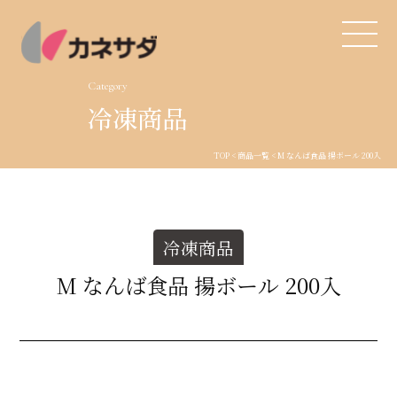
Category
冷凍商品
TOP
TOP
<
商品一覧
< M なんば食品 揚ボール 200入
生産体制
美味しい安心
冷凍商品
商品・開発
M なんば食品 揚ボール 200入
品質管理
直営店