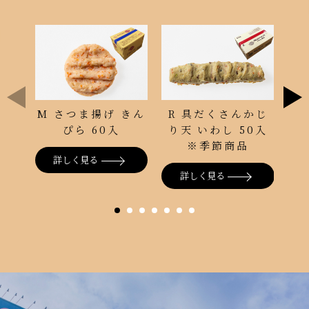
M さつま揚げ きん
R 具だくさんかじ
紅
ぴら 60入
り天 いわし 50入
※季節商品
詳しく見る
詳しく見る