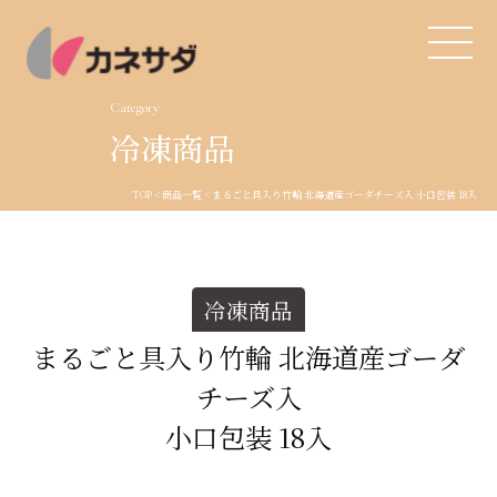
Category
冷凍商品
TOP
TOP
<
商品一覧
< まるごと具入り竹輪 北海道産ゴーダチーズ入
小口包装 18入
生産体制
美味しい安心
冷凍商品
商品・開発
まるごと具入り竹輪 北海道産ゴーダ
チーズ入
品質管理
小口包装 18入
直営店