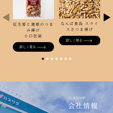
サ
なんば食品 スライ
紅生姜と蓮根のつま
スさつま揚げ
み揚げ
小口包装
詳しく見る
詳しく見る
COMPANY
会社情報