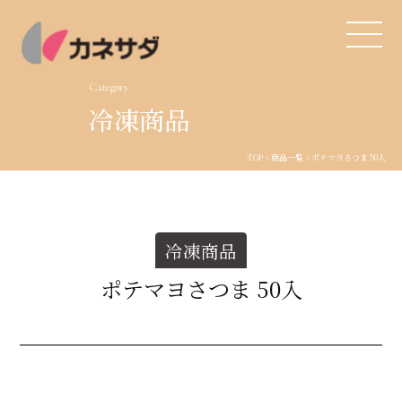
Category
冷凍商品
TOP
TOP
<
商品一覧
< ポテマヨさつま 50入
生産体制
美味しい安心
冷凍商品
商品・開発
ポテマヨさつま 50入
品質管理
直営店