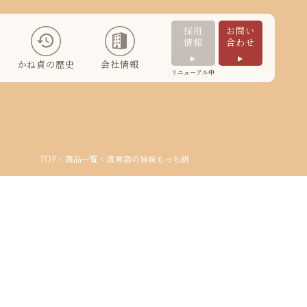
採用
お問い
情報
合わせ
かね貞の歴史
会社情報
リニューアル中
TOP
<
商品一覧
< 直営店の旨味
もっち餅