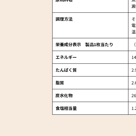
澱
調理方法
そ
電
温
栄養成分表示 製品1枚当たり
（
エネルギー
14
たんぱく質
2.
脂質
2.
炭水化物
26
食塩相当量
1.