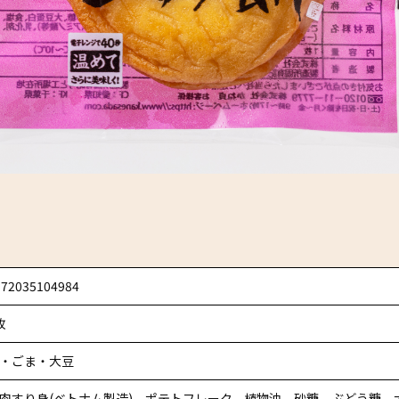
972035104984
枚
・ごま・大豆
肉すり身(ベトナム製造)、ポテトフレーク、植物油、砂糖、ぶどう糖