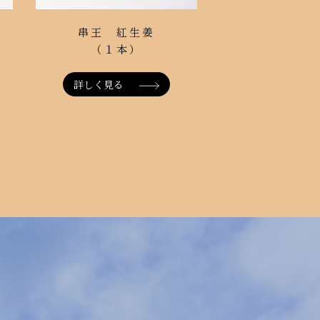
串王 紅生姜
素材をいた
（１本）
スイートコ
詳しく見る
詳しく見る