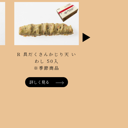
まるごと具入り竹
R 具だくさんかじり天 い
入
産ゴーダチ
わし 50入
小口包装 
※季節商品
詳しく見る
詳しく見る