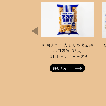
R 明太マヨ入ちくわ磯辺揚
小口包装 36入
※11月～リニューアル
詳しく見る