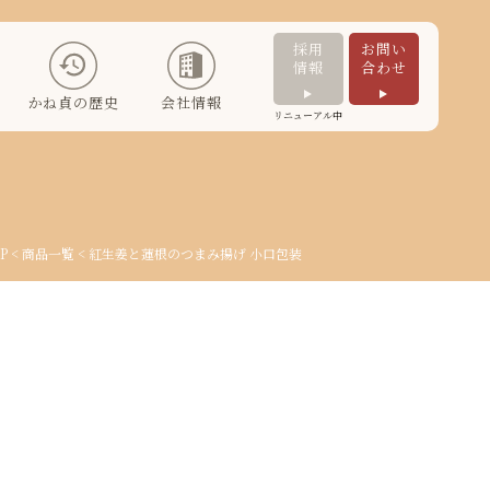
採用
お問い
情報
合わせ
かね貞の歴史
会社情報
リニューアル中
P
<
商品一覧
< 紅生姜と蓮根のつまみ揚げ
小口包装