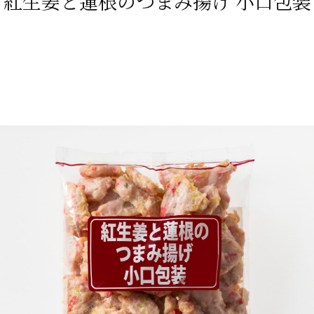
紅生姜と蓮根のつまみ揚げ
小口包装