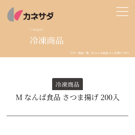
Category
冷凍商品
TOP
TOP
<
商品一覧
< M なんば食品 さつま揚げ 200入
生産体制
美味しい安心
冷凍商品
商品・開発
M なんば食品 さつま揚げ 200入
品質管理
直営店