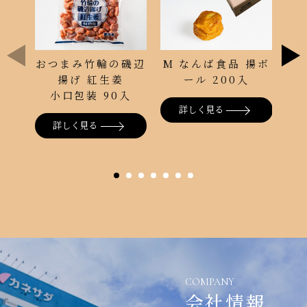
おつまみ竹輪の磯辺
M なんば食品 揚ボ
し
揚げ 紅生姜
ール 200入
と
小口包装 90入
詳しく見る
詳しく見る
COMPANY
会社情報