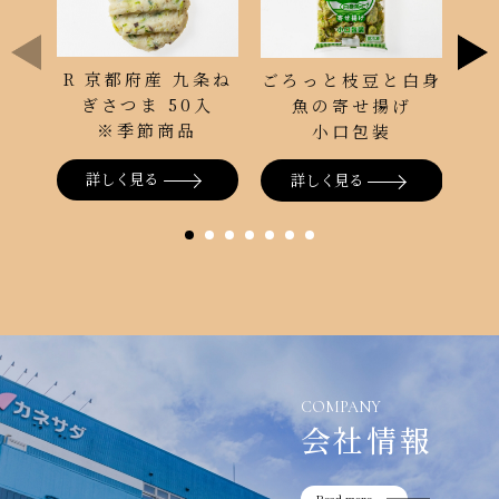
R 京都府産 九条ね
ち
ごろっと枝豆と白身
ぎさつま 50入
魚の寄せ揚げ
※季節商品
小口包装
詳しく見る
詳しく見る
COMPANY
会社情報
Read more