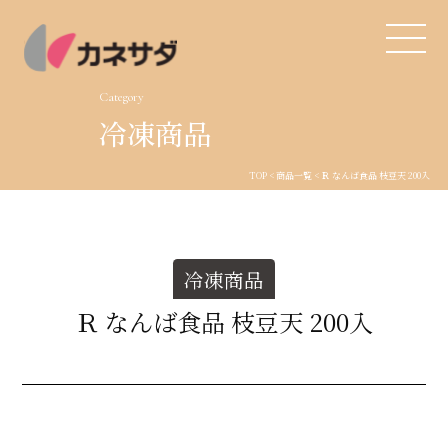
Category
冷凍商品
TOP
TOP
<
商品一覧
< Ｒ なんば食品 枝豆天 200入
生産体制
美味しい安心
冷凍商品
商品・開発
Ｒ なんば食品 枝豆天 200入
品質管理
直営店