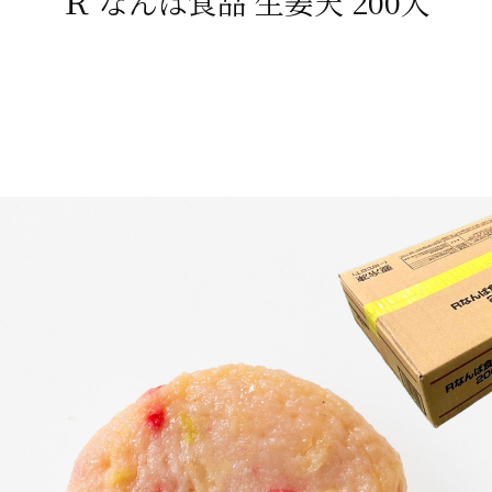
Ｒ なんば食品 生姜天 200入