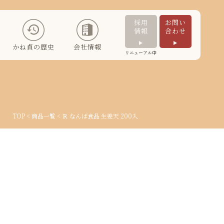
採用
お問い
情報
合わせ
かね貞の歴史
会社情報
リニューアル中
TOP
<
商品一覧
< Ｒ なんば食品 生姜天 200入