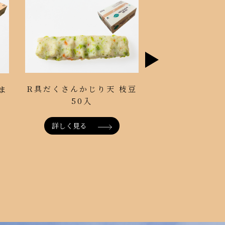
R具だくさんかじり天 枝豆
R 明太マヨ入ち
ま
50入
小口包装 
※11月～リニ
詳しく見る
詳しく見る