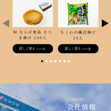
ち
M なんば食品 さつ
ちくわの磯辺揚げ
ま揚げ 200入
24入
詳しく見る
詳しく見る
COMPANY
会社情報