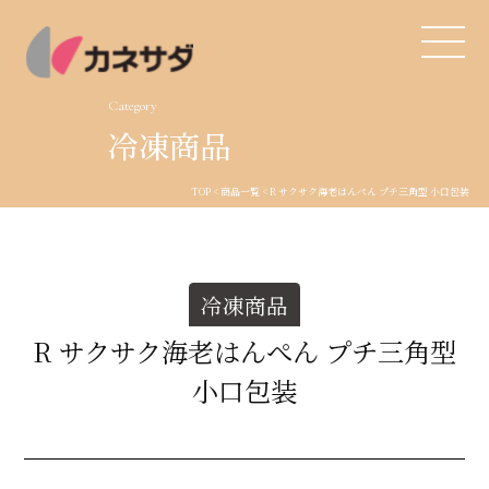
Category
冷凍商品
TOP
TOP
<
商品一覧
< R サクサク海老はんぺん プチ三角型
小口包装
生産体制
美味しい安心
冷凍商品
商品・開発
R サクサク海老はんぺん プチ三角型
小口包装
品質管理
直営店