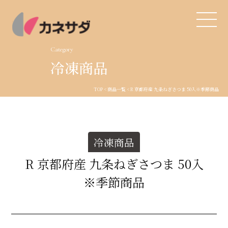
Category
冷凍商品
TOP
TOP
<
商品一覧
< R 京都府産 九条ねぎさつま 50入
※季節商品
生産体制
美味しい安心
冷凍商品
商品・開発
R 京都府産 九条ねぎさつま 50入
※季節商品
品質管理
直営店