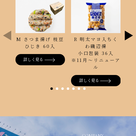
R 明太マヨ入ちく
M さつま揚げ 枝豆
R
わ磯辺揚
ひじき 60入
小口包装 36入
詳しく見る
※11月～リニューア
ル
詳しく見る
COMPANY