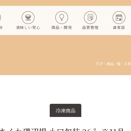
制
美味しい安心
商品・開発
品質管理
直営店
TOP
<
商品一覧
< R
冷凍商品