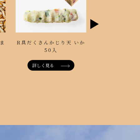
おつまみ竹輪の磯
ま
R具だくさんかじり天 いか
生姜
50入
小口包装 
詳しく見る
詳しく見る