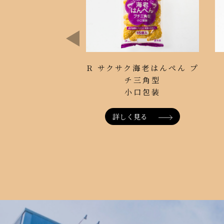
R サクサク海老はんぺん プ
チ三角型
小口包装
詳しく見る