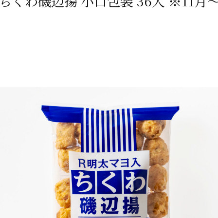
入ちくわ磯辺揚
小口包装 36入
※11月