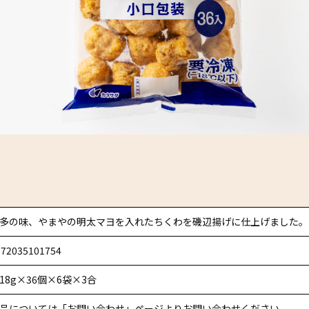
多の味、やまやの明太マヨを入れたちくわを磯辺揚げに仕上げました。
972035101754
18g×36個×6袋×3合
品については「お問い合わせ」ページよりお問い合わせください