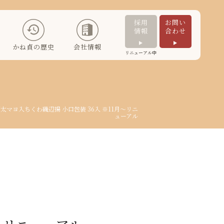
採用
お問い
情報
合わせ
かね貞の歴史
会社情報
リニューアル中
 明太マヨ入ちくわ磯辺揚
小口包装 36入
※11月～リニ
ューアル