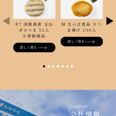
R7 淡路島産 玉ね
M なんば食品 さつ
お
ぎさつま 52入
ま揚げ 200入
※季節商品
詳しく見る
詳しく見る
COMPANY
会社情報