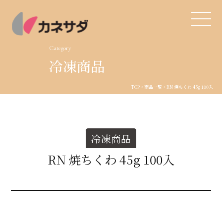
Category
冷凍商品
TOP
TOP
<
商品一覧
< RN 焼ちくわ 45g 100入
生産体制
美味しい安心
冷凍商品
商品・開発
RN 焼ちくわ 45g 100入
品質管理
直営店