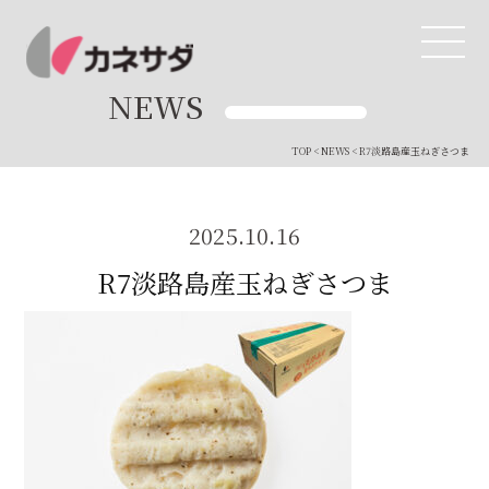
NEWS
TOP
<
NEWS
< R7淡路島産玉ねぎさつま
TOP
生産体制
2025.10.16
R7淡路島産玉ねぎさつま
美味しい安心
商品・開発
品質管理
直営店