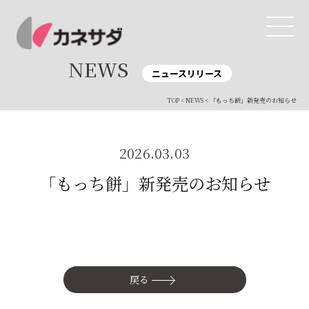
NEWS
ニュースリリース
TOP
<
NEWS
< 「もっち餅」新発売のお知らせ
TOP
生産体制
2026.03.03
美味しい安心
「もっち餅」新発売のお知らせ
商品・開発
品質管理
直営店
戻る