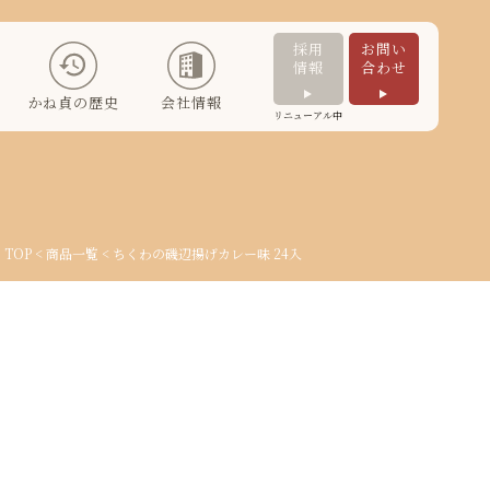
採用
お問い
情報
合わせ
かね貞の歴史
会社情報
リニューアル中
TOP
<
商品一覧
< ちくわの磯辺揚げカレー味 24入