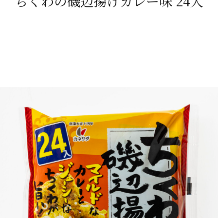
ちくわの磯辺揚げカレー味 24入