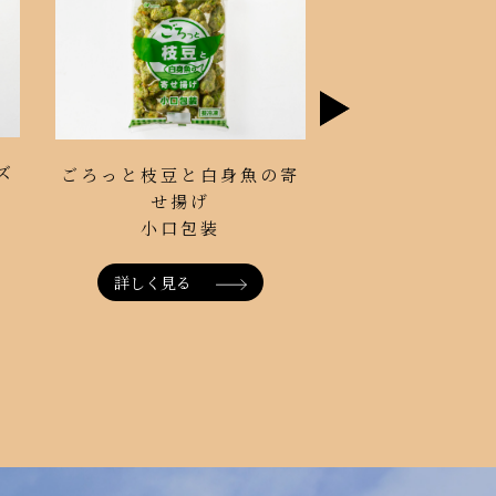
ズ
まるごと具入り竹
ごろっと枝豆と白身魚の寄
産ゴーダチ
せ揚げ
小口包装 
小口包装
詳しく見る
詳しく見る