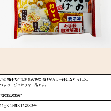
さの風味広がる定番の磯辺揚げがカレー味になりました。
つまみにぴったりな一品です。
972035103567
11g×24個×12袋×3合