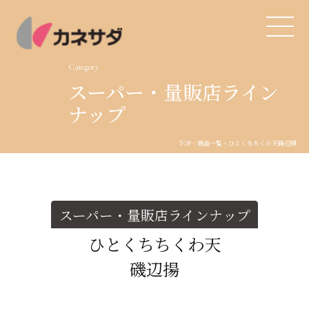
Category
スーパー・量販店ライン
TOP
ナップ
生産体制
TOP
<
商品一覧
< ひとくちちくわ天
磯辺揚
美味しい安心
商品・開発
スーパー・量販店ラインナップ
ひとくちちくわ天
品質管理
磯辺揚
直営店