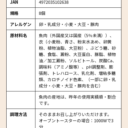
JAN
4972035102638
規格
8個
アレルゲン
卵・乳成分・小麦・大豆・豚肉
原材料名
魚肉（外国産又は国産（5％未満））、
衣（小麦粉、青さ、粉末水あめ、卵黄
粉、植物油脂、大豆粉）、ぶどう糖、砂
糖、食塩、澱粉、大豆蛋白、豚脂、植物
油／加工澱粉、ソルビトール、炭酸Ca、
調味料（アミノ酸等）、pH調整剤、膨
張剤、トレハロース、乳化剤、増粘多糖
類、カロチノイド色素、（一部に卵・乳
成分・小麦・大豆・豚肉を含む）
魚肉の産地は、昨年の使用実績順・割合
です。
調理方法
そのままお召し上がりいただけます。
オーブントースターの場合：1000Wで3
分