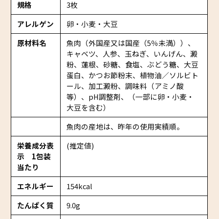
規格
3枚
アレルゲン
卵・小麦・大豆
原材料名
魚肉（外国産又は国産（5％未満））、
キャベツ、人参、玉ねぎ、いんげん、澱
粉、蓮根、砂糖、食塩、ぶどう糖、大豆
蛋白、かつお節粉末、植物油／ソルビト
ール、加工澱粉、調味料（アミノ酸
等）、pH調整剤、（一部に卵・小麦・
大豆を含む）
魚肉の産地は、昨年の使用実績順。
栄養成分表
(推定値)
示 1包装
当たり
エネルギー
154kcal
たんぱく質
9.0g