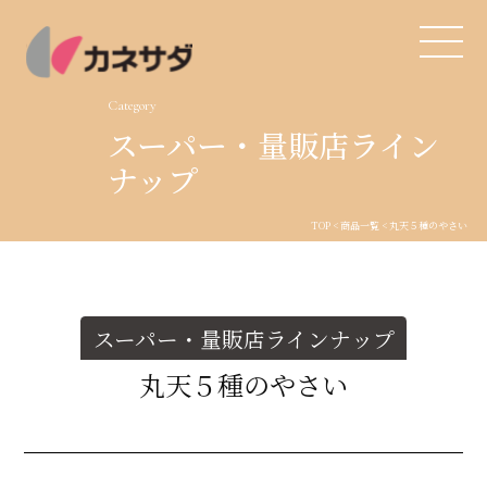
Category
スーパー・量販店ライン
TOP
ナップ
生産体制
TOP
<
商品一覧
< 丸天５種のやさい
美味しい安心
商品・開発
スーパー・量販店ラインナップ
丸天５種のやさい
品質管理
直営店