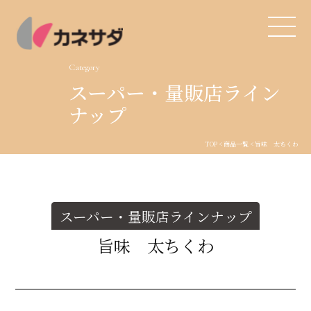
Category
スーパー・量販店ライン
TOP
ナップ
生産体制
TOP
<
商品一覧
< 旨味 太ちくわ
美味しい安心
商品・開発
スーパー・量販店ラインナップ
旨味 太ちくわ
品質管理
直営店