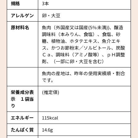
規格
3本
アレルゲン
卵・大豆
原材料名
魚肉（外国産又は国産(5％未満))、醸造
調味料（本みりん、食塩）、食塩、砂
糖、植物油、ホタテエキス、魚介エキ
ス、かつお節粉末／ソルビトール、炭酸
Ｃａ、調味料（アミノ酸等）、ｐＨ調整
剤、（一部に卵・大豆を含む）
魚肉の産地は、昨年の使用実績順・割合
です。
栄養成分表
(推定値)
示 １袋当
り
エネルギー
115kcal
たんぱく質
14.6g