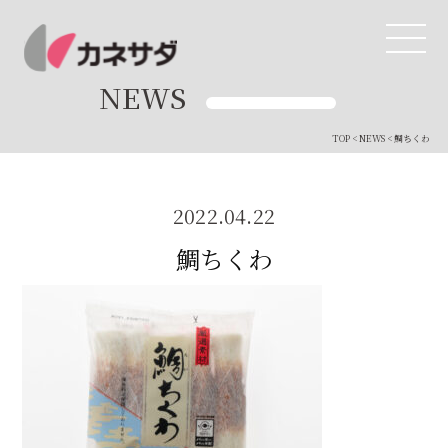
NEWS
TOP
<
NEWS
< 鯛ちくわ
TOP
生産体制
2022.04.22
鯛ちくわ
美味しい安心
商品・開発
品質管理
直営店