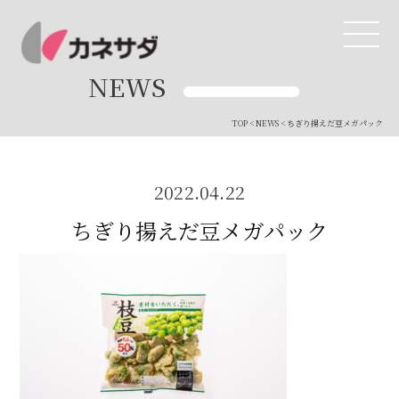
NEWS
TOP
<
NEWS
< ちぎり揚えだ豆メガパック
TOP
生産体制
2022.04.22
ちぎり揚えだ豆メガパック
美味しい安心
商品・開発
品質管理
直営店