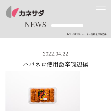
NEWS
TOP
<
NEWS
< ハバネロ使用激辛磯辺揚
TOP
生産体制
2022.04.22
ハバネロ使用激辛磯辺揚
美味しい安心
商品・開発
品質管理
直営店