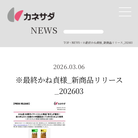
NEWS
TOP
<
NEWS
< ※最終かね貞様_新商品リリース_202603
TOP
生産体制
2026.03.06
※最終かね貞様_新商品リリース
美味しい安心
_202603
商品・開発
品質管理
直営店