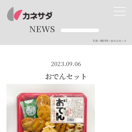
NEWS
TOP
<
NEWS
< おでんセット
TOP
生産体制
2023.09.06
おでんセット
美味しい安心
商品・開発
品質管理
直営店