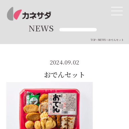
NEWS
TOP
<
NEWS
< おでんセット
TOP
生産体制
2024.09.02
おでんセット
美味しい安心
商品・開発
品質管理
直営店