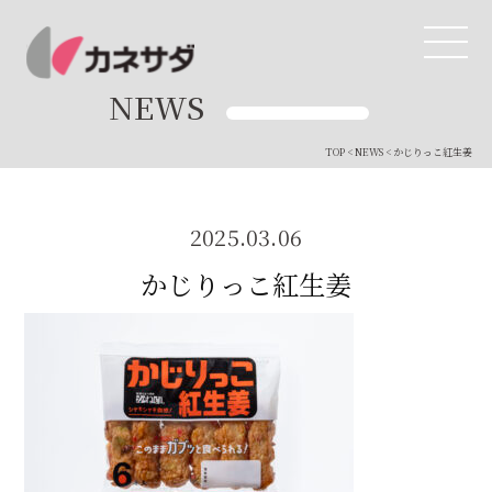
NEWS
TOP
<
NEWS
< かじりっこ紅生姜
TOP
生産体制
2025.03.06
かじりっこ紅生姜
美味しい安心
商品・開発
品質管理
直営店