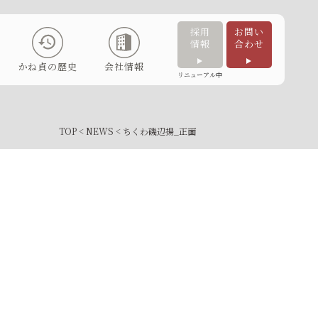
採用
お問い
情報
合わせ
かね貞の歴史
会社情報
リニューアル中
TOP
<
NEWS
< ちくわ磯辺揚_正面