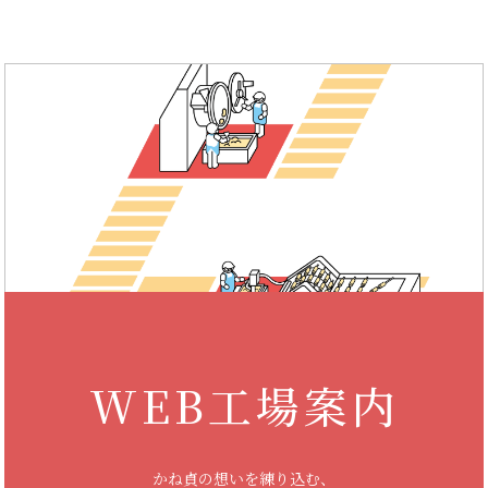
WEB工場案内
かね貞の想いを練り込む、