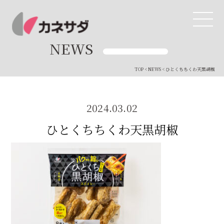
NEWS
TOP
<
NEWS
< ひとくちちくわ天黒胡椒
TOP
生産体制
2024.03.02
ひとくちちくわ天黒胡椒
美味しい安心
商品・開発
品質管理
直営店