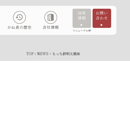
採用
お問い
情報
合わせ
かね貞の歴史
会社情報
リニューアル中
TOP
<
NEWS
< もっち餅明太風味