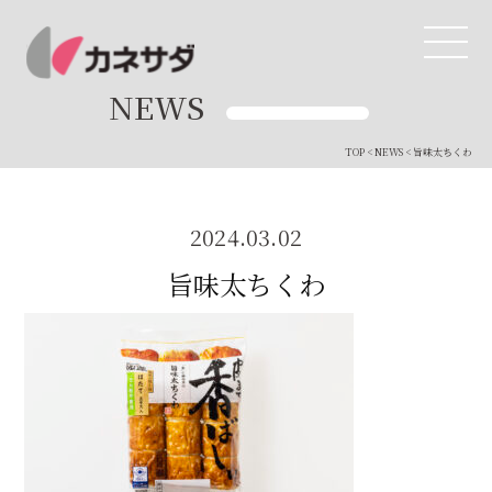
NEWS
TOP
<
NEWS
< 旨味太ちくわ
TOP
生産体制
2024.03.02
旨味太ちくわ
美味しい安心
商品・開発
品質管理
直営店