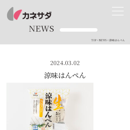
NEWS
TOP
<
NEWS
< 涼味はんぺん
TOP
生産体制
2024.03.02
涼味はんぺん
美味しい安心
商品・開発
品質管理
直営店