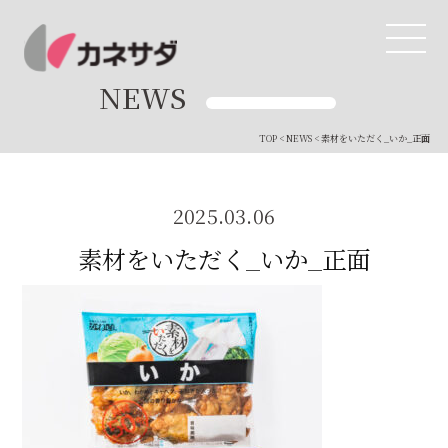
NEWS
TOP
<
NEWS
< 素材をいただく_いか_正面
TOP
生産体制
2025.03.06
素材をいただく_いか_正面
美味しい安心
商品・開発
品質管理
直営店